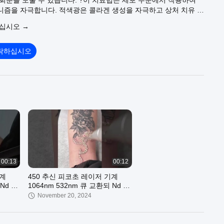
회춘을 도울 수 있습니다. ?이 치료법은 세포 수준에서 작용하여
니즘을 자극합니다. 적색광은 콜라겐 생성을 자극하고 상처 치유 속
을 감소시킵니다. 이 파장은 레이저 표면 치환술이나 피부 수술 후
우십시오 →
 ✅저희 기계에는 660nm(빨간색), 415nm(파란색), 850nm(적외
색),530nm(녹색)의 5가지 색상이 있습니다.? ✅LED 모듈에는 파장
ED 칩이 있습니다. ✅실제 5파장, 5색 색상이 나오며, 테스트 장치를
락하십시오
 테스트할 수 있습니다. ?화장품과 의료 분야 모두에서 폭넓게 응용
5가지 뚜렷한 색상으로 제공되며 다양한 적응증에 적합합니다. ✅빨
미백, 주름 제거, 리프팅입니다. ✅블루라이트의 역할은 여드름, 항
색광의 역할: 차분하고 몸을 편안하게 해줍니다. ✅황색광의 역할:
 칙칙함 개선, 신체 혈액 순환 촉진. ✅IR 효과: 근육통 개선, 상처
증 완화, 미백, 피부 리프팅. #PDT #pdtled #pdtlighttreatment
ncare #skinbeauty #skincareproducts#pigmentationtreatment
moval #anceremoval #sunburntreatment
solutions #beautysalon #beautyclinic #medicalspa #factoryprice
eautybusiness #beautyspa #estheticclinic #beautypalour
00:13
00:12
기계
450 추신 피코초 레이저 기계
 Nd 야
1064nm 532nm 큐 교환되 Nd 야
그
November 20, 2024