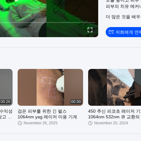
도를 높이고 피부 
피부의 치유 메커
도를 높이며 염증
더 많은 것을 배
에 자주 사용됩니다.
선),590nm(노란
이 다른 5개의 L
저희에게 연
통해 출력 밀도를
되고 있습니다. 
간색 빛의 역할은 
염증입니다. ✅녹
주근깨, 미백, 피부
치유 촉진, 운동 후 통
#pdtmachine #ski
#pigmentationre
#redness#redness
#factorydirect #b
00:26
00:30
 수익성
검은 피부를 위한 긴 펄스
450 추신 피코초 레이저 
찾고 계
1064nm yag 레이저 미용 기계
1064nm 532nm 큐 교환되
그
November 26, 2025
November 20, 2024