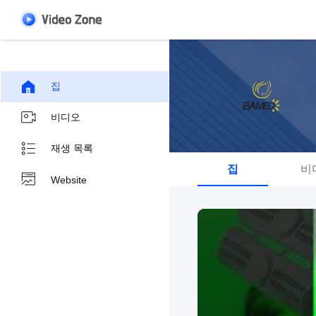
집
비디오
재생 목록
집
비
Website