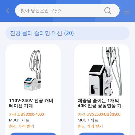
진공 롤러 슬리밍 머신
(20)
110V-240V 진공 캐비
체중을 줄이는 1개의
테이션 기계
40K 진공 공동현상 기계
몸에 대하여 1에서
가격:
US$3000-4000
가격:
US$2500-US$3500
5MHz 6, 기계 체중을
MOQ:
1 세트
MOQ:
1 세트
줄이는 진공 롤러
최신 가격 받기
최신 가격 받기