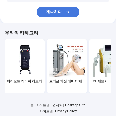
진공 롤러 슬리밍 머신
계속하다
산소 제트기
미세 박피술 기계
우리의 카테고리
레이저 지방분석 기계
다이오드 레이저 제모기
트리플 파장 레이저 제
IPL 제모기
모
Desktop Site
홈
사이트맵
연락처
Privacy Policy
사이트맵