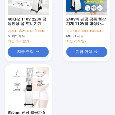
공장 투어
품질 관리
40KHZ 110V 220V 공
240V에 진공 공동 현상
동현상 몸 조각 기계
기계 110V를 형성하는
저희와 연락
60HZ
세륨 Vela
가격:
US$2500-US$3500
가격:
US$2500-US$3500
MOQ:
1 세트
MOQ:
1 세트
뉴스
최신 가격 받기
최신 가격 받기
인용 을 요청 하십시오
지금 연락
지금 연락
Shop
다이오드 레이저 제모기
트리플 파장 레이저 제모
IPL 제모기
850nm 진공 초음파 5