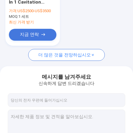
In 1 Cavitation
장기 펄스 레이저 탈모
Machine 10MHZ
가격:
US$2500-US$3500
MOQ:
CO2 분수 레이저 기계
1 세트
최신 가격 받기
피코세컨드 레이저 머신
지금 연락
하이푸 머신
더 많은 것을 전망하십시오
PDT 기계
마이크로 니들링 머신
메시지를 남겨주세요
EMS 몸 조각 기계
신속하게 답변 드리겠습니다
무선 주파수 장비
냉동지방분해 기계
주름 방지 기계