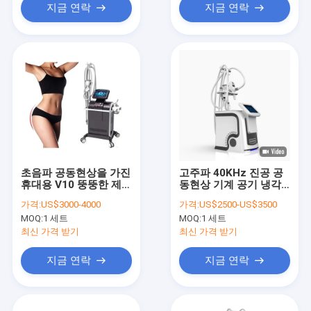
지금 연락
지금 연락
초음파 공동현상을 가진
고주파 40KHz 진공 공
휴대용 V10 뚱뚱한 제거
동현상 기계 공기 냉각,
레이저 기계 5MHZ
기계 체중을 줄이는 진
가격:
US$3000-4000
가격:
US$2500-US$3500
공 롤러
MOQ:
1 세트
MOQ:
1 세트
최신 가격 받기
최신 가격 받기
지금 연락
지금 연락