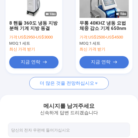
공장 투어
품질 관리
8 핸들 360도 냉동 지방
무통 40KHZ 냉동 요법
분해 기계 지방 동결
체중 감소 기계 650nm
저희와 연락
가격:
US$2950-US$3000
가격:
US$2500-US$4500
MOQ:
1 세트
MOQ:
1 세트
뉴스
최신 가격 받기
최신 가격 받기
인용 을 요청 하십시오
지금 연락
지금 연락
Shop
더 많은 것을 전망하십시오
다이오드 레이저 제모기
메시지를 남겨주세요
신속하게 답변 드리겠습니다
트리플 파장 레이저 제모
IPL 제모기