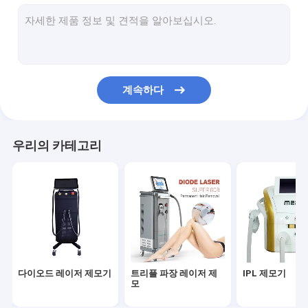
장기 펄스 레이저 탈모
CO2 분수 레이저 기계
피코세컨드 레이저 머신
계속하다
하이푸 머신
PDT 기계
우리의 카테고리
마이크로 니들링 머신
EMS 몸 조각 기계
무선 주파수 장비
냉동지방분해 기계
다이오드 레이저 제모기
트리플 파장 레이저 제
IPL 제모기
주름 방지 기계
모