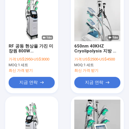
RF 공동 현상을 가진 미
650nm 40KHZ
장원 800W
Cryolipolysis 지방 어
Cryolipolysis 기계 7
는 기계 셀룰라이트 감
가격:
US$2950-US$3000
가격:
US$2500-US$4500
손잡이
소
MOQ:
1 세트
MOQ:
1 세트
최신 가격 받기
최신 가격 받기
지금 연락
지금 연락
집
제품
우리 에 관한 것