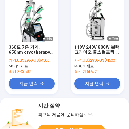
360도 7은 기계,
110V 240V 800W 블랙
650nm cryotherapy
크라이오 쿨스컬프팅 머
뚱뚱한 어는 기계를 체
신
가격:
US$2950-US$4500
가격:
US$2950-US$4500
중을 줄이는 Cryo를 취
MOQ:
1 세트
MOQ:
1 세트
급합니다
최신 가격 받기
최신 가격 받기
지금 연락
지금 연락
시간 절약
최고의 제품에 문의하십시오.