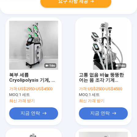
요구 사항 제공
복부 세륨
고통 없음 바늘 뚱뚱한
Cryolipolysis 기계, 기
어는 몸 조각 기계
계를 체중을 줄이는
650nm 없음
가격:
US$2950-US$4500
가격:
US$2500-US$4500
Cryolipolysis 뚱뚱한
MOQ:
1 세트
MOQ:
1 세트
동결
최신 가격 받기
최신 가격 받기
지금 연락
지금 연락