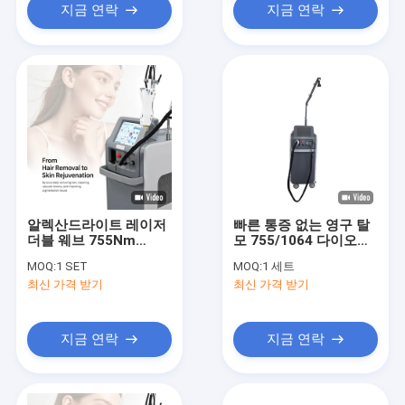
지금 연락
지금 연락
알렉산드라이트 레이저
빠른 통증 없는 영구 탈
더블 웨브 755Nm
모 755/1064 다이오드
1064Nm 긴 펄스 Nd
레이저 장비 알렉산드리
MOQ:
1 SET
MOQ:
1 세트
Yag 레이저 탈모 기계
트 야그 다이오드 섬유
최신 가격 받기
최신 가격 받기
레이저 탈모 기계
지금 연락
지금 연락