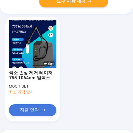
요구 사항 제공
색소 손상 제거 레이저
755 1064nm 알렉스 긴
펄스 짧은 펄스 알렉산
MOQ:
1 SET
드라이트 야그 레이저
최신 가격 받기
탈모 기계
지금 연락