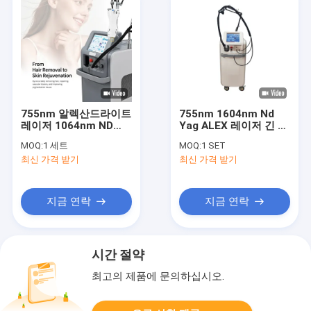
755nm 알렉산드라이트
755nm 1604nm Nd
레이저 1064nm ND
Yag ALEX 레이저 긴 플
YAG 긴 펄스 레이저 슈
러스 탈모 기계
MOQ:
1 세트
MOQ:
1 SET
퍼 강한 탈모 알렉산드
최신 가격 받기
최신 가격 받기
라이트 뷰티 머신 알렉
스 레이저
지금 연락
지금 연락
시간 절약
최고의 제품에 문의하십시오.