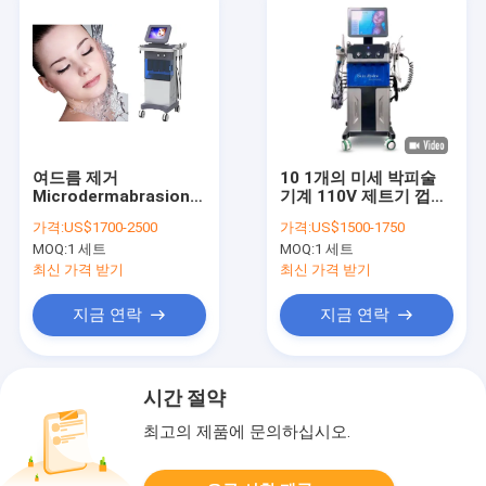
여드름 제거
10 1개의 미세 박피술
Microdermabrasion
기계 110V 제트기 껍질
기계 SPA25, SPA20 물
얼굴 SPA24에 대하여
가격:
US$1700-2500
가격:
US$1500-1750
산소 제트기 껍질 기계
MOQ:
1 세트
MOQ:
1 세트
최신 가격 받기
최신 가격 받기
지금 연락
지금 연락
시간 절약
최고의 제품에 문의하십시오.