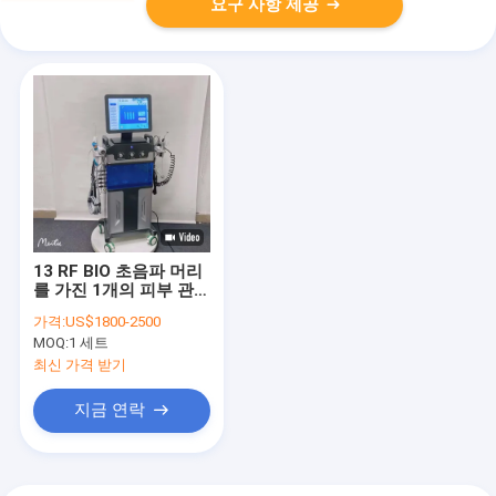
요구 사항 제공
13 RF BIO 초음파 머리
를 가진 1개의 피부 관리
물 산소 제트기 얼굴 기
가격:
US$1800-2500
계에 대하여
MOQ:
1 세트
최신 가격 받기
지금 연락