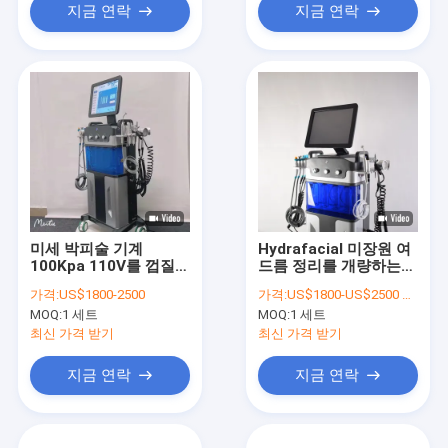
지금 연락
지금 연락
미세 박피술 기계
Hydrafacial 미장원 여
100Kpa 110V를 껍질을
드름 정리를 개량하는
벗기는 수력 전기 다이
수직 유형 미세 박피술
가격:
US$1800-2500
가격:
US$1800-US$2500 per set
아몬드 피부
기계 피부 짜임새
MOQ:
1 세트
MOQ:
1 세트
최신 가격 받기
최신 가격 받기
지금 연락
지금 연락