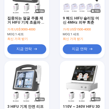
공장 투어
품질 관리
집중되는 얼굴 주름 제
9 헤드 HIFU 슬리밍 머
거 HIFU 기계 초음파 고
신 4MHz 피부 회춘
저희와 연락
강도
가격:
US$3000-4000
가격:
US$1500-4000
MOQ:
1 세트
MOQ:
1 세트
뉴스
최신 가격 받기
최신 가격 받기
인용 을 요청 하십시오
지금 연락
지금 연락
Shop
다이오드 레이저 제모기
트리플 파장 레이저 제모
IPL 제모기
3 HIFU 기계 안면 리프
110V ~ 240V HIFU 3D