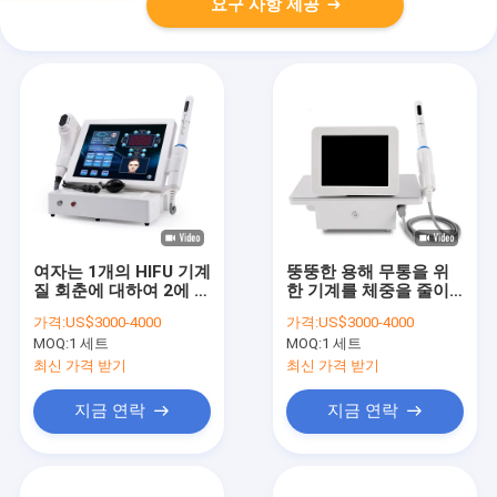
요구 사항 제공
여자는 1개의 HIFU 기계
뚱뚱한 용해 무통을 위
질 회춘에 대하여 2에 직
한 기계를 체중을 줄이
면합니다
는 Liposonic 공동현상
가격:
US$3000-4000
가격:
US$3000-4000
HIFU 몸
MOQ:
1 세트
MOQ:
1 세트
최신 가격 받기
최신 가격 받기
지금 연락
지금 연락