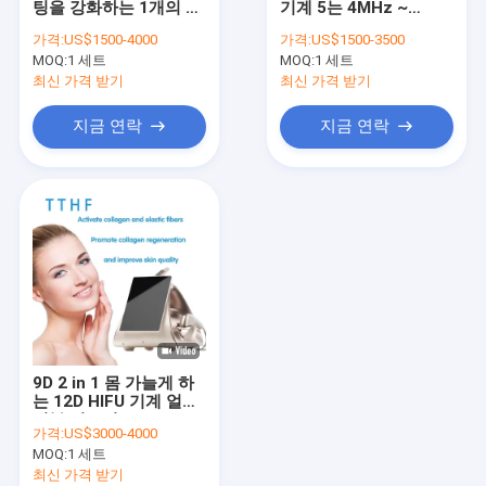
팅을 강화하는 1개의 질
기계 5는 4MHz ~
장기 펄스 레이저 탈모
에 대하여
7MHz를 처리합니다.
가격:
US$1500-4000
가격:
US$1500-3500
MOQ:
CO2 분수 레이저 기계
1 세트
MOQ:
1 세트
최신 가격 받기
최신 가격 받기
피코세컨드 레이저 머신
지금 연락
지금 연락
하이푸 머신
PDT 기계
마이크로 니들링 머신
EMS 몸 조각 기계
무선 주파수 장비
9D 2 in 1 몸 가늘게 하
냉동지방분해 기계
는 12D HIFU 기계 얼굴
피부 리프팅
가격:
US$3000-4000
주름 방지 기계
MOQ:
1 세트
최신 가격 받기