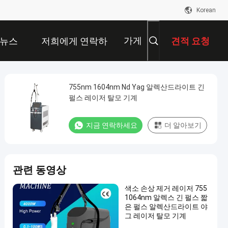
Korean
가게
뉴스
저희에게 연락하
견적 요청
십시오
755nm 1604nm Nd Yag 알렉산드라이트 긴
펄스 레이저 탈모 기계
지금 연락하세요
더 알아보기
관련 동영상
색소 손상 제거 레이저 755
1064nm 알렉스 긴 펄스 짧
은 펄스 알렉산드라이트 야
그 레이저 탈모 기계