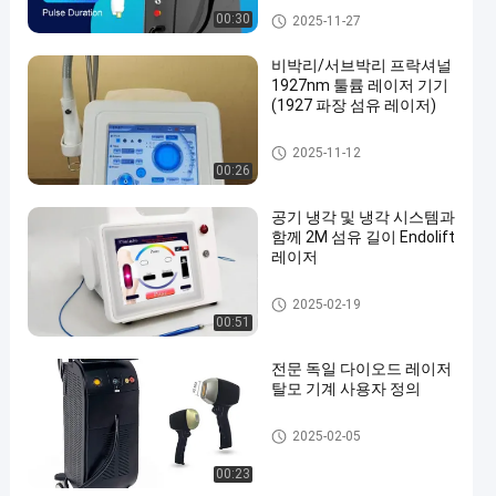
장기 펄스 레이저 탈모
00:30
2025-11-27
비박리/서브박리 프락셔널
1927nm 툴륨 레이저 기기
(1927 파장 섬유 레이저)
다이오드 레이저 제모기
2025-11-12
00:26
공기 냉각 및 냉각 시스템과
함께 2M 섬유 길이 Endolift
레이저
레이저 지방분석 기계
2025-02-19
00:51
전문 독일 다이오드 레이저
탈모 기계 사용자 정의
다이오드 레이저 제모기
2025-02-05
00:23