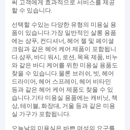
당신의 경력을 성공시키세요.
써 고객에게 효과적으로 서비스를 제공
공장 투어
더 나은 삶을 살 수 있도록
할 수 있습니다.
더 똑똑하게 만들게
품질 관리
우리의 임무입니다.
선택할 수있는 다양한 유형의 미용실 용
저희와 연락
품이 있습니다.가장 일반적인 살롱 용품
우리는 다음과 같은 서비스를 제공합니다.
공장&제작자&디자이너
: 하드웨어 디자인, 프로그램 디자인 및
에는 샴푸, 컨디셔너, 헤어 젤 및 페이셜
광고 디자인
뉴스
크림과 같은 헤어 케어 제품이 포함됩니
정확한 맞춤형 서비스
소량 맞춤 서비스
다.샴푸, 바디 워시, 로션, 목욕 제품, 비누
인용 을 요청 하십시오
지능형 클라우드 업그레이드
와 같은 바디 케어를 위한 미용실 용품도
Shop
현재 회사의 제품은 주로 다이오드 레이저 탈모 머신, IPL OPT SHR
찾을 수 있습니다.물론 브러쉬, 빗, 헤어
머신, CO2 분자 레이저 머신, 테르메지, 하이드라페이셜 머신, 진공
드라이어, 헤어 스프레이, 헤어 비타민
롤러 LPG 등을 포함한다.
등과 같은 헤어 케어 제품도 찾을 수 있
이 제품은 미국, 유럽, 일본 및 동남아시아로 수출됩니다.
다이오드 레이저 제모기
습니다.기타 미용실 용품에는 캐비닛, 책
회사의 강력한 기술력과 완벽한 사후 서비스 시스템을 바탕으로 제
상, 테이블, 화장대, 거울 등과 같은 미용
품 품질과 사후 서비스는 고객들로부터 높은 평가를 받았습니다.
트리플 파장 레이저 제모
실 가구가 포함됩니다.
IPL 제모기
오늘날의 미용실은 바쁜 여성의 요구를