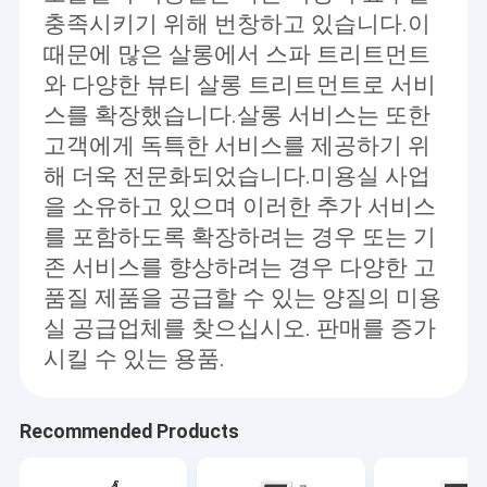
장기 펄스 레이저 탈모
충족시키기 위해 번창하고 있습니다.이
때문에 많은 살롱에서 스파 트리트먼트
CO2 분수 레이저 기계
와 다양한 뷰티 살롱 트리트먼트로 서비
피코세컨드 레이저 머신
스를 확장했습니다.살롱 서비스는 또한
고객에게 독특한 서비스를 제공하기 위
하이푸 머신
해 더욱 전문화되었습니다.미용실 사업
을 소유하고 있으며 이러한 추가 서비스
PDT 기계
를 포함하도록 확장하려는 경우 또는 기
마이크로 니들링 머신
존 서비스를 향상하려는 경우 다양한 고
품질 제품을 공급할 수 있는 양질의 미용
EMS 몸 조각 기계
실 공급업체를 찾으십시오. 판매를 증가
무선 주파수 장비
시킬 수 있는 용품.
냉동지방분해 기계
Recommended Products
주름 방지 기계