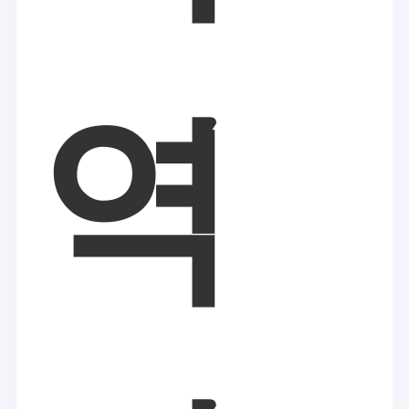
장기 펄스 레이저 탈모
CO2 분수 레이저 기계
피코세컨드 레이저 머신
역
하이푸 머신
PDT 기계
마이크로 니들링 머신
EMS 몸 조각 기계
무선 주파수 장비
냉동지방분해 기계
주름 방지 기계