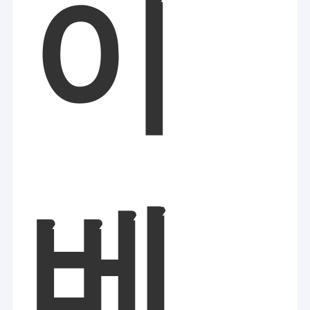
이
진공 롤러 슬리밍 머신
산소 제트기
미세 박피술 기계
레이저 지방분석 기계
베