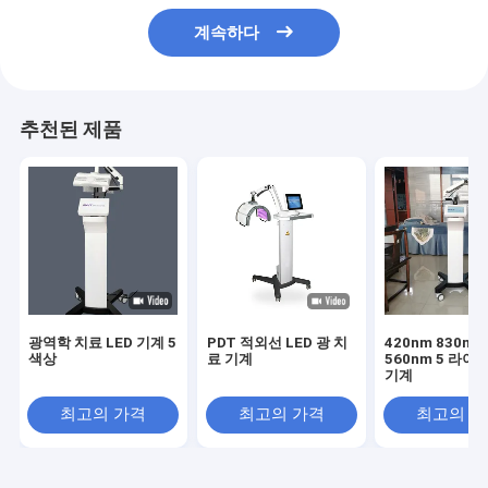
계속하다
추천된 제품
광역학 치료 LED 기계 5
PDT 적외선 LED 광 치
420nm 830nm
색상
료 기계
560nm 5 라이트
기계
최고의 가격
최고의 가격
최고의 