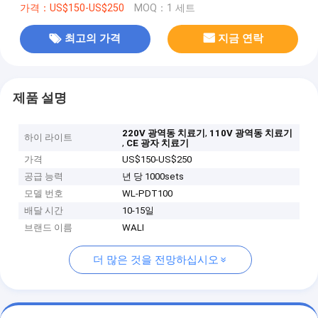
가격：US$150-US$250
MOQ：1 세트
최고의 가격
지금 연락
제품 설명
,
220V 광역동 치료기
110V 광역동 치료기
하이 라이트
,
CE 광자 치료기
가격
US$150-US$250
공급 능력
년 당 1000sets
모델 번호
WL-PDT100
배달 시간
10-15일
브랜드 이름
WALI
더 많은 것을 전망하십시오