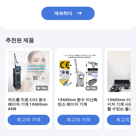
계속하다
추천된 제품
여드름 치료 CO2 분수
10600nm 분수 이산화
10600nm CO2
레이저 기계 10600nm
탄소 레이저 기계
이저 기계 사용자
40W
할 수있는 펄스와
수준
최고의 가격
최고의 가격
최고의 