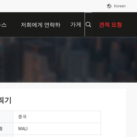
Korean
가게
뉴스
저희에게 연락하
견적 요청
십시오
 죄기
중국
름
WALI