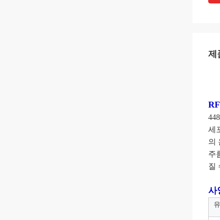
제
R
4
세
의
주
질 
사