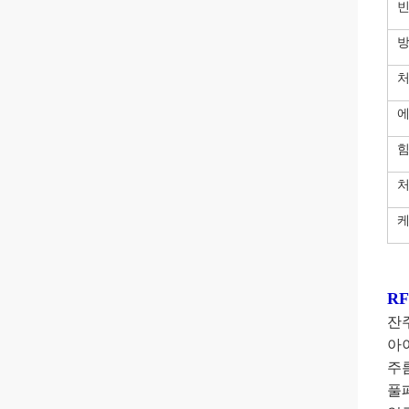
처
처
케
R
잔
아
주
풀