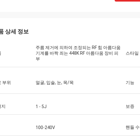
품 상세 정보
주름 제거에 의하여 조정되는 RF 힘 아름다움
름
기계를 바짝 죄는 448K RF 아름다움 장비 피
스타일
부
 부위
얼굴, 입술, 눈, 목/목
기능
너지
보증
1 - 5J
핸들 수
100-240V