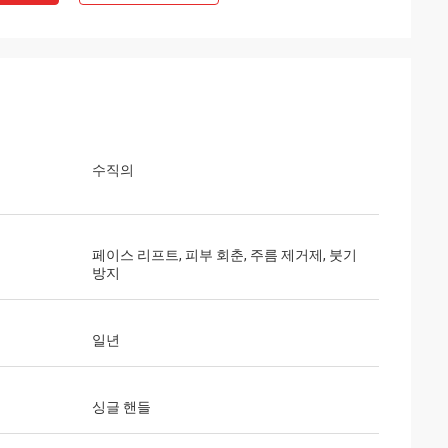
수직의
페이스 리프트, 피부 회춘, 주름 제거제, 붓기
방지
일년
싱글 핸들