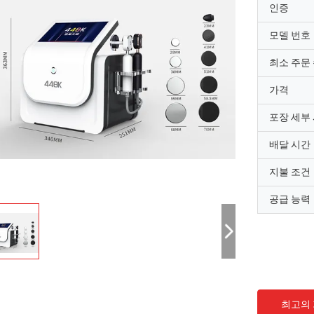
인증
모델 번호
최소 주문
가격
포장 세부
배달 시간
지불 조건
공급 능력
최고의