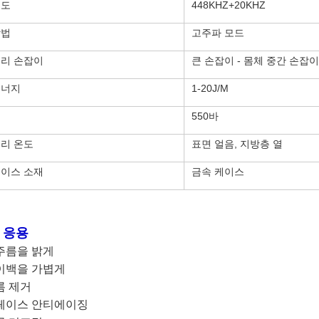
빈도
448KHZ+20KHZ
방법
고주파 모드
리 손잡이
큰 손잡이 - 몸체 중간 손잡이
에너지
1-20J/M
힘
550바
리 온도
표면 얼음, 지방층 열
이스 소재
금속 케이스
F 응용
주름을 밝게
이백을 가볍게
름 제거
페이스 안티에이징