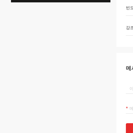
빈
강
메