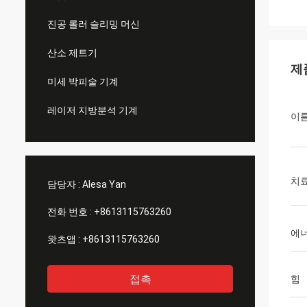
진공 롤러 슬리밍 머신
산소 제트기
제
미세 박피술 기계
레이저 지방분석 기계
이
치료
담당자 :
Alesa Yan
전화 번호 :
+8613115763260
에
왓츠앱 :
+8613115763260
접촉
힘