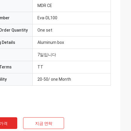
MDR CE
umber
Eva-DL100
Order Quantity
One set
 Details
Aluminum box
7일입니다
Terms
TT
lity
20-50/ one Month
 가격
지금 연락