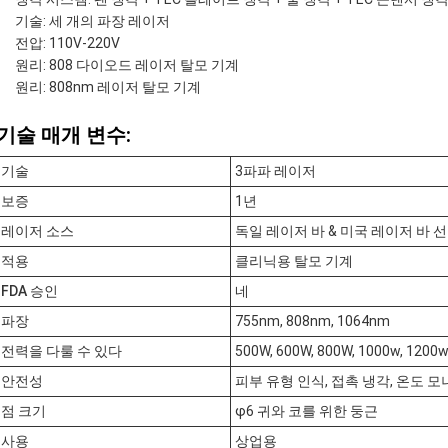
기술: 세 개의 파장 레이저
전압: 110V-220V
원리: 808 다이오드 레이저 탈모 기계
원리: 808nm 레이저 탈모 기계
기술 매개 변수:
기술
3파파 레이저
보증
1년
레이저 소스
독일 레이저 바 & 미국 레이저 바 
적용
클리닉용 탈모 기계
FDA 승인
네
파장
755nm, 808nm, 1064nm
전력을 다룰 수 있다
500W, 600W, 800W, 1000w, 1200w
안전성
피부 유형 인식, 접촉 냉각, 온도 
점 크기
φ6 귀와 코를 위한 둥근
사용
상업용