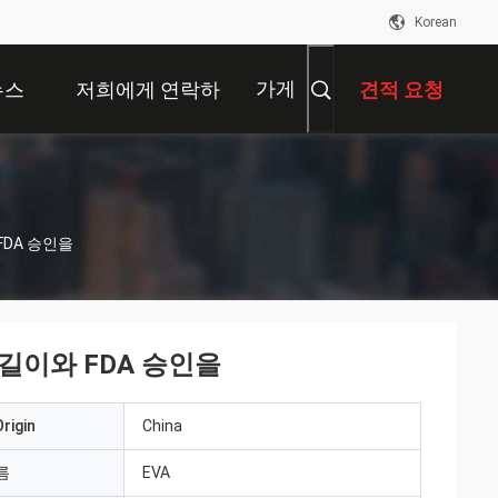
Korean
가게
뉴스
저희에게 연락하
견적 요청
십시오
FDA 승인을
 길이와 FDA 승인을
rigin
China
름
EVA