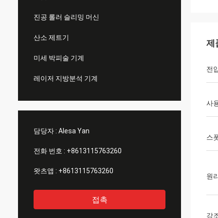
진공 롤러 슬리밍 머신
산소 제트기
제
미세 박피술 기계
전
레이저 지방분석 기계
사
담당자 :
Alesa Yan
스폿
전화 번호 :
+8613115763260
왓츠앱 :
+8613115763260
원
접촉
강