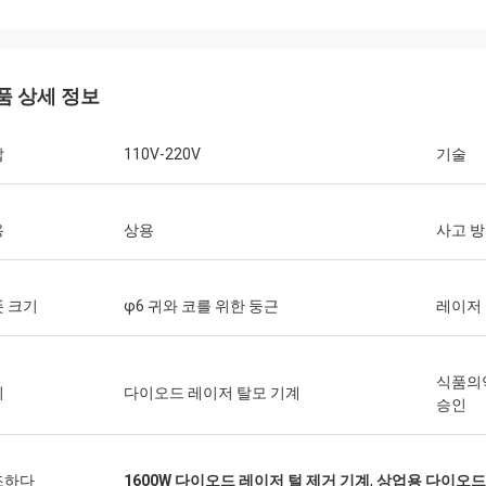
품 상세 정보
압
110V-220V
기술
용
상용
사고 
 크기
φ6 귀와 코를 위한 둥근
레이저
식품의
리
다이오드 레이저 탈모 기계
승인
조하다
1600W 다이오드 레이저 털 제거 기계
,
상업용 다이오드