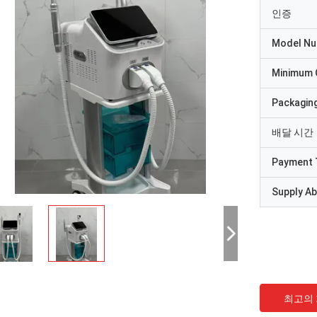
인증
Model N
Minimum 
Packaging
배달 시간
Payment 
Supply Abi
최고의